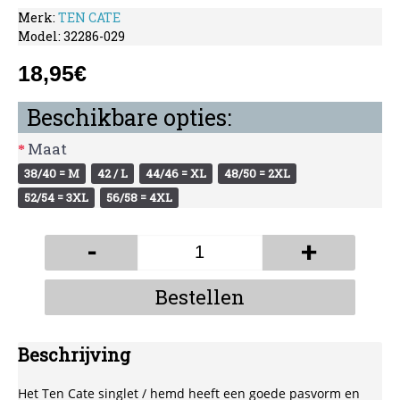
Merk:
TEN CATE
Model:
32286-029
18,95€
Beschikbare opties:
Maat
38/40 = M
42 / L
44/46 = XL
48/50 = 2XL
52/54 = 3XL
56/58 = 4XL
-
+
Bestellen
Beschrijving
Het Ten Cate singlet / hemd heeft een goede pasvorm en