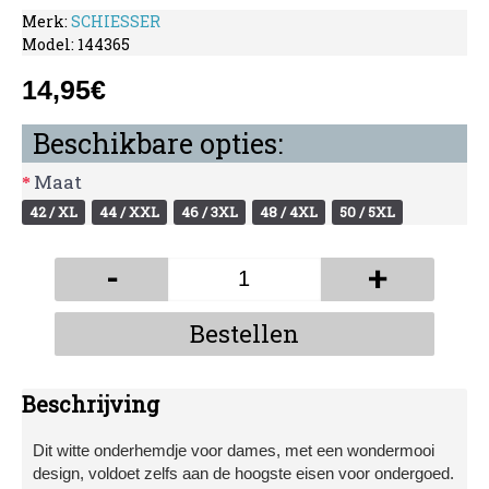
Merk:
SCHIESSER
Model:
144365
14,95€
Beschikbare opties:
Maat
42 / XL
44 / XXL
46 / 3XL
48 / 4XL
50 / 5XL
-
+
Bestellen
Beschrijving
Dit witte onderhemdje voor dames, met een wondermooi
design, voldoet zelfs aan de hoogste eisen voor ondergoed.