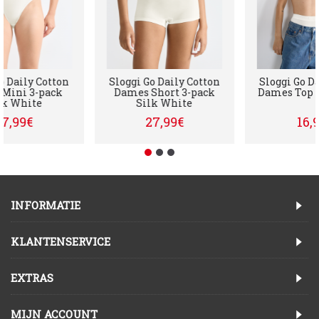
gi Go Daily Cotton
Sloggi Go Daily Cotton
Sloggi 
mes Mini 3-pack
Dames Short 3-pack
Dames T
Silk White
Silk White
27,99€
27,99€
INFORMATIE
KLANTENSERVICE
EXTRAS
MIJN ACCOUNT