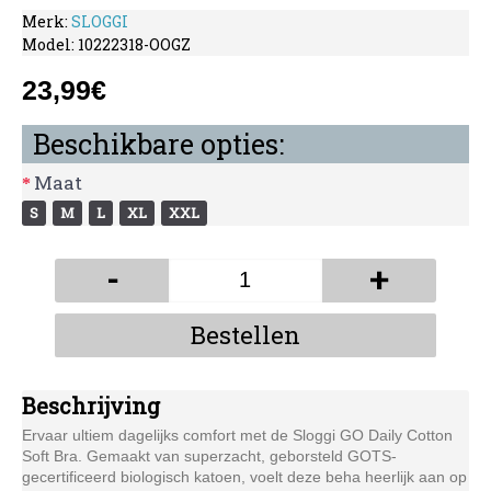
Merk:
SLOGGI
Model:
10222318-OOGZ
23,99€
Beschikbare opties:
Maat
S
M
L
XL
XXL
-
+
Bestellen
Beschrijving
Ervaar ultiem dagelijks comfort met de Sloggi GO Daily Cotton
Soft Bra. Gemaakt van superzacht, geborsteld GOTS-
gecertificeerd biologisch katoen, voelt deze beha heerlijk aan op