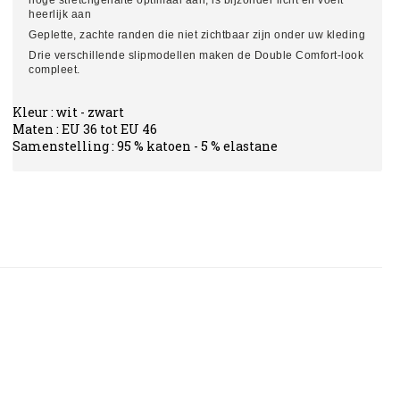
hoge stretchgehalte optimaal aan, is bijzonder licht en voelt
heerlijk aan
Geplette, zachte randen die niet zichtbaar zijn onder uw kleding
Drie verschillende slipmodellen maken de Double Comfort-look
compleet.
Kleur : wit - zwart
Maten : EU 36 tot EU 46
Samenstelling : 95 % katoen - 5 % elastane