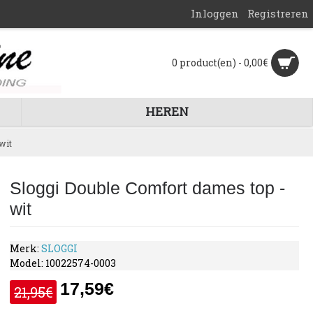
Inloggen
Registreren
0 product(en) - 0,00€
HEREN
wit
Sloggi Double Comfort dames top -
wit
Merk:
SLOGGI
Model:
10022574-0003
17,59€
21,95€