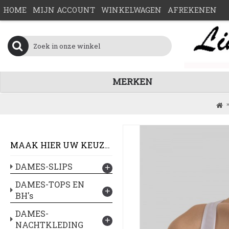
HOME
MIJN ACCOUNT
WINKELWAGEN
AFREKENEN
MERKEN
MAAK HIER UW KEUZE :
DAMES-SLIPS
+
DAMES-TOPS EN
+
BH's
DAMES-
+
NACHTKLEDING