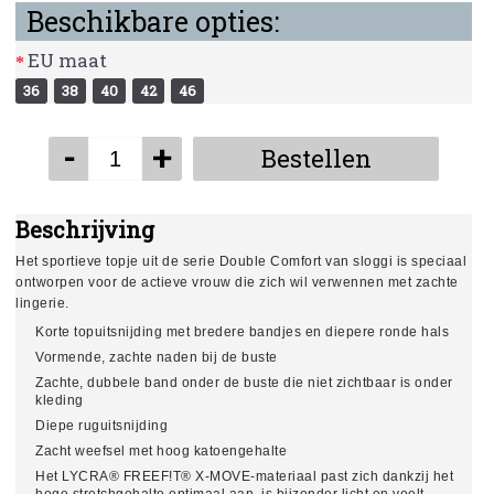
Beschikbare opties:
EU maat
36
38
40
42
46
-
+
Bestellen
Beschrijving
Het sportieve topje uit de serie Double Comfort van sloggi is speciaal
ontworpen voor de actieve vrouw die zich wil verwennen met zachte
lingerie.
Korte topuitsnijding met bredere bandjes en diepere ronde hals
Vormende, zachte naden bij de buste
Zachte, dubbele band onder de buste die niet zichtbaar is onder
kleding
Diepe ruguitsnijding
Zacht weefsel met hoog katoengehalte
Het LYCRA® FREEF!T® X-MOVE-materiaal past zich dankzij het