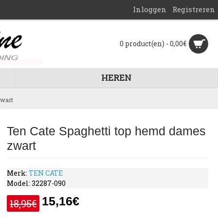
Inloggen
Registreren
0 product(en) - 0,00€
HEREN
zwart
Ten Cate Spaghetti top hemd dames
zwart
Merk:
TEN CATE
Model:
32287-090
15,16€
18,95€