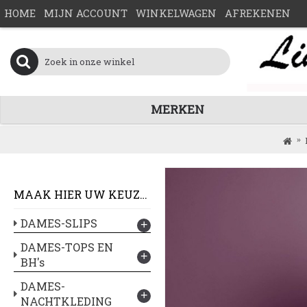
HOME
MIJN ACCOUNT
WINKELWAGEN
AFREKENEN
MERKEN
MAAK HIER UW KEUZE :
DAMES-SLIPS
+
DAMES-TOPS EN
+
BH's
DAMES-
+
NACHTKLEDING