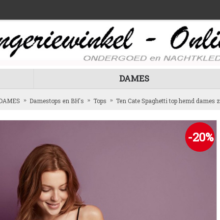
DAMES
DAMES
Damestops en BH's
Tops
Ten Cate Spaghetti top hemd dames 
-20%