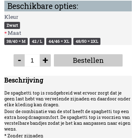
Beschikbare opties:
Kleur
Zwart
Maat
38/40 = M
42 / L
44/46 = XL
48/50 = 2XL
-
+
Bestellen
Beschrijving
De spaghetti top is rondgebreid wat ervoor zorgt dat je
geen last hebt van vervelende zijnaden en daardoor onder
elke kleding kan dragen.
Door de combinatie van de stof heeft de spaghetti top een
extra hoog draagcomfort. De spaghetti top is voorzien van
verstelbare bandjes zodat je het kan aanpassen naar eigen
wens.
* Zonder zijnaden