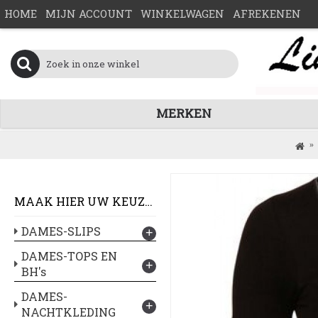
HOME
MIJN ACCOUNT
WINKELWAGEN
AFREKENEN
MERKEN
MAAK HIER UW KEUZE :
DAMES-SLIPS
+
DAMES-TOPS EN
+
BH's
DAMES-
+
NACHTKLEDING