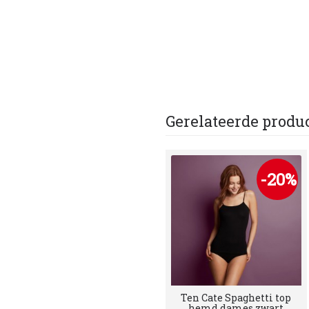
Gerelateerde produ
-20%
Ten Cate Spaghetti top
hemd dames zwart