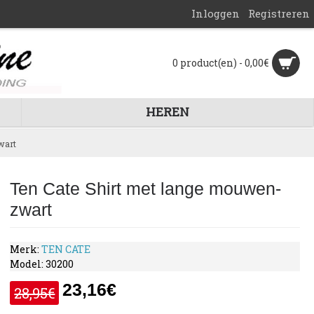
Inloggen
Registreren
0 product(en) - 0,00€
HEREN
wart
Ten Cate Shirt met lange mouwen-
zwart
Merk:
TEN CATE
Model:
30200
23,16€
28,95€