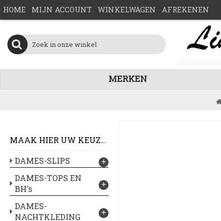
HOME
MIJN ACCOUNT
WINKELWAGEN
AFREKENEN
MERKEN
MAAK HIER UW KEUZE :
DAMES-SLIPS
+
DAMES-TOPS EN
+
BH's
DAMES-
+
NACHTKLEDING