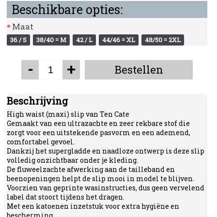
Beschikbare opties:
Maat
36 / S
38/40 = M
42 / L
44/46 = XL
48/50 = 2XL
-
+
Bestellen
Beschrijving
High waist (maxi) slip van Ten Cate
Gemaakt van een ultrazachte en zeer rekbare stof die
zorgt voor een uitstekende pasvorm en een ademend,
comfortabel gevoel.
Dankzij het supergladde en naadloze ontwerp is deze slip
volledig onzichtbaar onder je kleding.
De fluweelzachte afwerking aan de tailleband en
beenopeningen helpt de slip mooi in model te blijven.
Voorzien van geprinte wasinstructies, dus geen vervelend
label dat stoort tijdens het dragen.
Met een katoenen inzetstuk voor extra hygiëne en
bescherming.