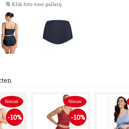
Klik foto voor gallerij
cten
uw
Nieuw
Nieu
0%
-10%
-1