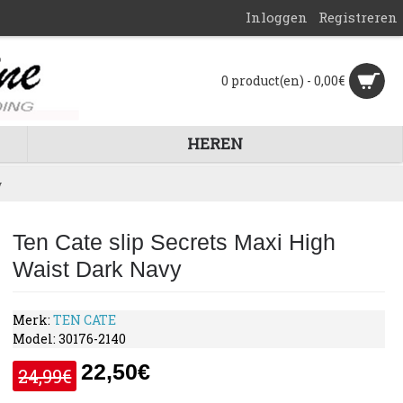
Inloggen
Registreren
0 product(en) - 0,00€
HEREN
y
Ten Cate slip Secrets Maxi High
Waist Dark Navy
Merk:
TEN CATE
Model:
30176-2140
22,50€
24,99€