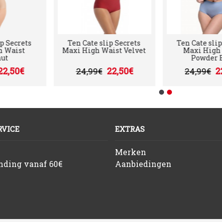
ts
Ten Cate slip Secrets
Ten Cate slip Secret
Maxi High Waist Velvet
Maxi High Waist
Powder Blue
22,50€
22,50€
24,99€
24,99€
VICE
EXTRAS
Merken
ending vanaf 60€
Aanbiedingen