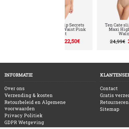
ets
Ten Cate slip Secrets
Ten Cate slip Secre
off
Maxi High Waist Pink
Maxi High Waist
Nut
Walnut
€
22,50€
22,50€
24,99€
24,99€
INFORMATIE
KLANTENSER
Over ons
Contact
Verzending & kosten
Gratis verz
Retourbeleid en Algemene
Retourneren
voorwaarden
Sitemap
Privacy Politiek
GDPR Wetgeving