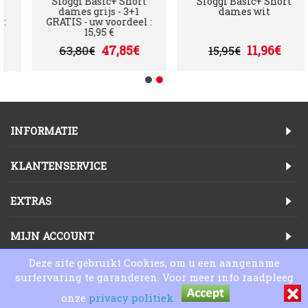
Sloggi Basic+ Short
Sloggi Basic+ Short
dames grijs - 3+1
dames wit
:
GRATIS - uw voordeel :
15,95 €
47,85€
11,96€
63,80€
15,95€
INFORMATIE
KLANTENSERVICE
EXTRAS
MIJN ACCOUNT
Deze site gebruikt Cookies, om u een aangename
Copyright © 2025, Lingeriewinkel Online
surfervaring te garanderen. Voor meer info raadpleeg
onze
privacy politiek