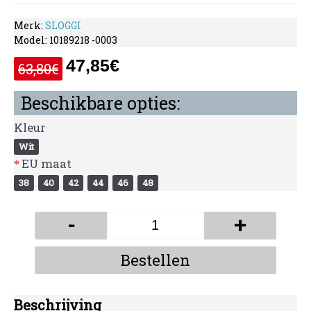
Merk:
SLOGGI
Model:
10189218 -0003
47,85€
63,80€
Beschikbare opties:
Kleur
Wit
EU maat
38
40
42
44
46
48
-
+
Bestellen
Beschrijving