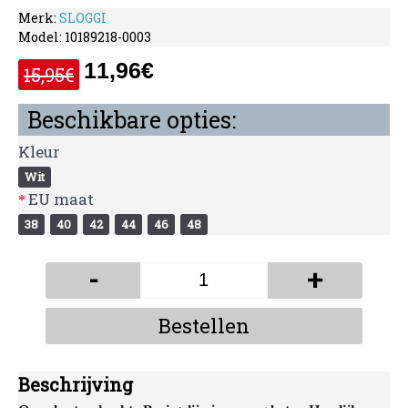
Merk:
SLOGGI
Model:
10189218-0003
11,96€
15,95€
Beschikbare opties:
Kleur
Wit
EU maat
38
40
42
44
46
48
-
+
Bestellen
Beschrijving