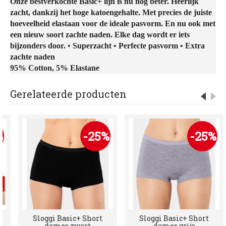
Onze bestverkochte Basic+ lijn is nu nog beter. Heerlijk
zacht, dankzij het hoge katoengehalte. Met precies de juiste
hoeveelheid elastaan voor de ideale pasvorm. En nu ook met
een nieuw soort zachte naden. Elke dag wordt er iets
bijzonders door. • Superzacht • Perfecte pasvorm • Extra
zachte naden
95% Cotton, 5% Elastane
Gerelateerde producten
%
-25%
-25%
Sloggi Basic+ Short
Sloggi Basic+ Short
dames zwart
dames grijs