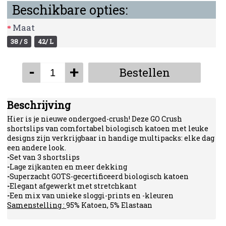
Beschikbare opties:
Maat
38 / S
42/ L
-
+
Bestellen
Beschrijving
Hier is je nieuwe ondergoed-crush! Deze GO Crush
shortslips van comfortabel biologisch katoen met leuke
designs zijn verkrijgbaar in handige multipacks: elke dag
een andere look.
-
Set van 3 shortslips
-
Lage zijkanten en meer dekking
-
Superzacht GOTS-gecertificeerd biologisch katoen
-
Elegant afgewerkt met stretchkant
-
Een mix van unieke sloggi-prints en -kleuren
Samenstelling :
95% Katoen, 5% Elastaan