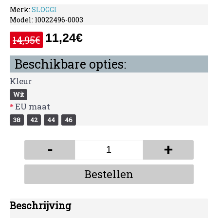
Merk:
SLOGGI
Model:
10022496-0003
11,24€
14,95€
Beschikbare opties:
Kleur
Wit
EU maat
38
42
44
46
-
+
Bestellen
Beschrijving