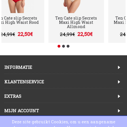
Ten Cate slip Secrets
Ten Cate slip Secrets
Ten
axi High Waist Rood
Maxi High Waist
Maxi
Allmond
22,50€
22,50€
24,99€
24,99€
2
INFORMATIE
KLANTENSERVICE
EXTRAS
MIJN ACCOUNT
Deze site gebruikt Cookies, om u een aangename
Copyright © 2025, Lingeriewinkel Online