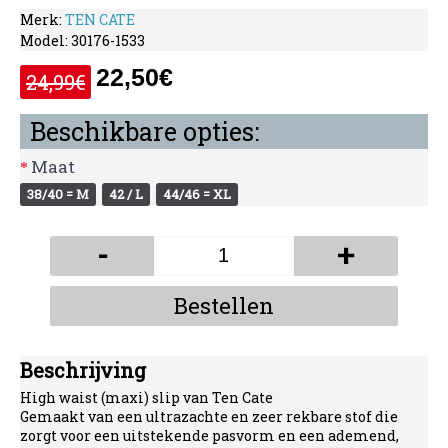
Merk:
TEN CATE
Model:
30176-1533
22,50€
24,99€
Beschikbare opties:
Maat
38/40 = M
42 / L
44/46 = XL
-
+
Bestellen
Beschrijving
High waist (maxi) slip van Ten Cate
Gemaakt van een ultrazachte en zeer rekbare stof die
zorgt voor een uitstekende pasvorm en een ademend,