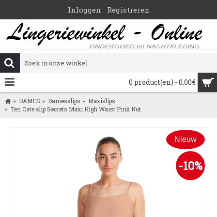
Inloggen
Registreren
0 product(en) - 0,00€
DAMES
Damesslips
Maxislips
Ten Cate slip Secrets Maxi High Waist Pink Nut
Nieuw
-10%