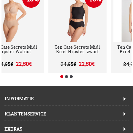
en Cate Secrets Midi
Ten Cate Secrets Midi
Ten 
Hipster Walnut
Brief Hipster- zwart
Bri
22,50€
22,50€
24,95€
24,95€
2
INFORMATIE
KLANTENSERVICE
EXTRAS