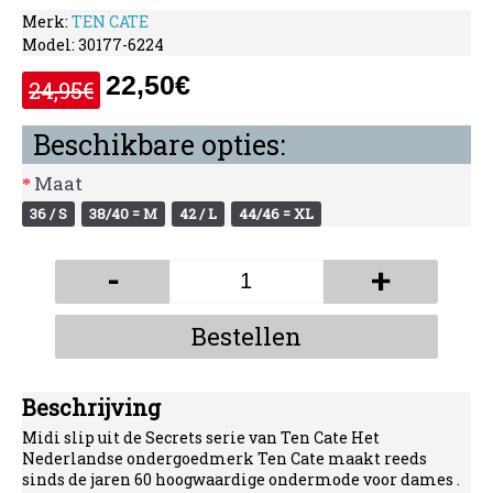
Merk:
TEN CATE
Model:
30177-6224
22,50€
24,95€
Beschikbare opties:
Maat
36 / S
38/40 = M
42 / L
44/46 = XL
-
+
Bestellen
Beschrijving
Midi slip uit de Secrets serie van Ten Cate Het
Nederlandse ondergoedmerk Ten Cate maakt reeds
sinds de jaren 60 hoogwaardige ondermode voor dames .