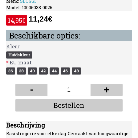
Merk:
SLOGGI
Model:
10005038-0026
11,24€
14,95€
Beschikbare opties:
Kleur
Huidskleur
EU maat
36
38
40
42
44
46
48
-
+
Bestellen
Beschrijving
Basislingerie voor elke dag. Gemaakt van hoogwaardige