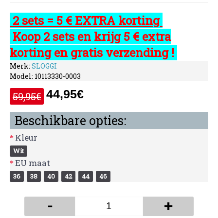
2 sets = 5 € EXTRA korting
Koop 2 sets en krijg 5 € extra
korting en gratis verzending !
Merk:
SLOGGI
Model:
10113330-0003
44,95€
59,95€
Beschikbare opties:
Kleur
Wit
EU maat
36
38
40
42
44
46
-
+