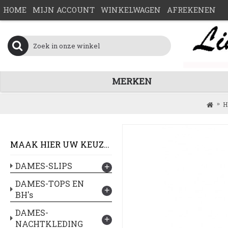
HOME
MIJN ACCOUNT
WINKELWAGEN
AFREKENEN
MERKEN
H
MAAK HIER UW KEUZE :
DAMES-SLIPS
+
DAMES-TOPS EN
+
BH's
DAMES-
+
NACHTKLEDING