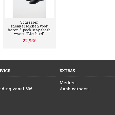
Schiesser
sneakersokken voor
heren 5-pack stay-fresh
zwart-"Bleubird"
22,95€
VICE
EXTRAS
Merken
ending vanaf 60€
Aanbiedingen