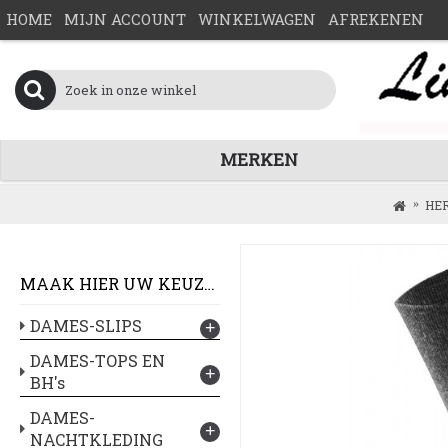
HOME
MIJN ACCOUNT
WINKELWAGEN
AFREKENEN
MERKEN
HE
MAAK HIER UW KEUZE :
DAMES-SLIPS
+
DAMES-TOPS EN
+
BH's
DAMES-
+
NACHTKLEDING