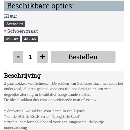
Beschikbare opties:
Kleur
Antraciet
Schoenmaat
39 - 42
43 - 46
-
+
Bestellen
Beschrijving
2 paar sokken van Schiesser. De sokken van Schiesser staan net zoals het
ondergoed, al jaren gekend voor een tijdloos desisign en een zeer
degelijke aferking in kwalitatief hoogstaande stoffen.
De ideale sokken dus voor de veeleisende man of vrouw.
* donkerblauwe sokken voor heren in een 2-pack
* uit de SCHIESSER-serie ""Long Life Cool""
* zachte, comfortabele boord voor een aangename, drukvrije
ondersteuning