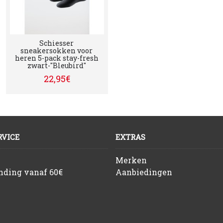
Schiesser
sneakersokken voor
heren 5-pack stay-fresh
zwart-"Bleubird"
22,95€
VICE
EXTRAS
Merken
ending vanaf 60€
Aanbiedingen