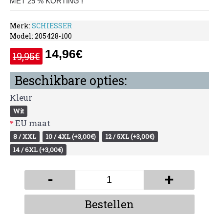
MET 25 % KORTING !
Merk:
SCHIESSER
Model:
205428-100
14,96€
19,95€
Beschikbare opties:
Kleur
Wit
EU maat
8 / XXL
10 / 4XL (+3,00€)
12 / 5XL (+3,00€)
14 / 6XL (+3,00€)
-
+
Bestellen