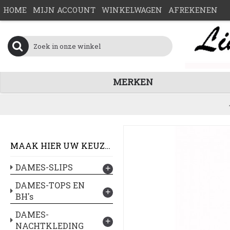
HOME
MIJN ACCOUNT
WINKELWAGEN
AFREKENEN
MERKEN
MAAK HIER UW KEUZE :
DAMES-SLIPS
+
DAMES-TOPS EN
+
BH's
DAMES-
+
NACHTKLEDING