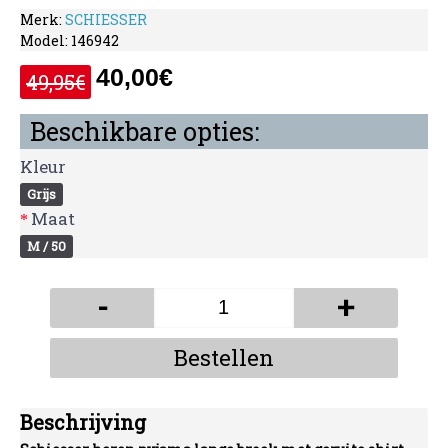
Merk:
SCHIESSER
Model:
146942
40,00€
49,95€
Beschikbare opties:
Kleur
Grijs
Maat
M / 50
-
+
Bestellen
Beschrijving