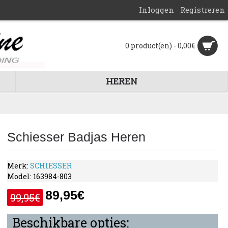
Inloggen
Registreren
0 product(en) - 0,00€
HEREN
Schiesser Badjas Heren
Merk:
SCHIESSER
Model:
163984-803
89,95€
99,95€
Beschikbare opties: