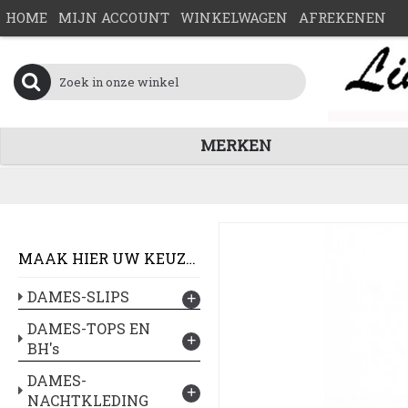
HOME
MIJN ACCOUNT
WINKELWAGEN
AFREKENEN
MERKEN
MAAK HIER UW KEUZE :
DAMES-SLIPS
+
DAMES-TOPS EN
+
BH's
DAMES-
+
NACHTKLEDING