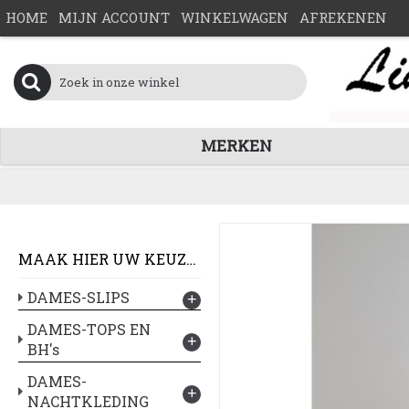
HOME
MIJN ACCOUNT
WINKELWAGEN
AFREKENEN
MERKEN
MAAK HIER UW KEUZE :
DAMES-SLIPS
+
DAMES-TOPS EN
+
BH's
DAMES-
+
NACHTKLEDING