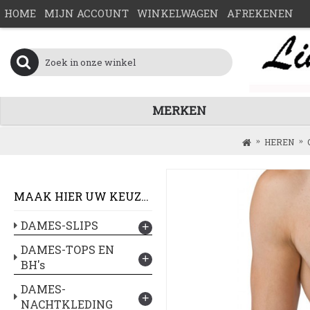
HOME
MIJN ACCOUNT
WINKELWAGEN
AFREKENEN
MERKEN
HEREN
MAAK HIER UW KEUZE :
DAMES-SLIPS
+
DAMES-TOPS EN
+
BH's
DAMES-
+
NACHTKLEDING