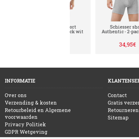
et
Schiesser short
Schiesser short
2-
Authentic - 2-pack wit
Authentic - 2-pack grij
34,95€
34,95€
INFORMATIE
KLANTENSER
Over ons
Contact
Verzending & kosten
Gratis verz
Retourbeleid en Algemene
Retourneren
voorwaarden
Sitemap
Privacy Politiek
GDPR Wetgeving