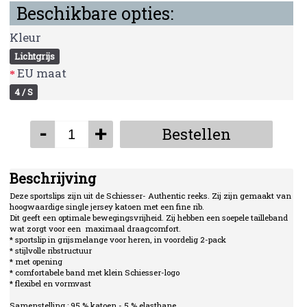
Beschikbare opties:
Kleur
Lichtgrijs
EU maat
4 / S
-
+
Bestellen
Beschrijving
Deze sportslips zijn uit de Schiesser- Authentic reeks. Zij zijn gemaakt van
hoogwaardige single jersey katoen met een fine rib.
Dit geeft een optimale bewegingsvrijheid. Zij hebben een soepele tailleband
wat zorgt voor een maximaal draagcomfort.
* sportslip in grijsmelange voor heren, in voordelig 2-pack
* stijlvolle ribstructuur
* met opening
* comfortabele band met klein Schiesser-logo
* flexibel en vormvast
Samenstelling : 95 % katoen - 5 % elasthane