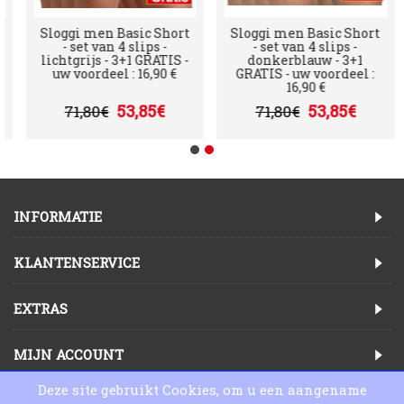
Sloggi men Basic Short
Sloggi men Basic Short
- set van 4 slips -
- set van 4 slips -
lichtgrijs - 3+1 GRATIS -
donkerblauw - 3+1
uw voordeel : 16,90 €
GRATIS - uw voordeel :
16,90 €
53,85€
53,85€
71,80€
71,80€
INFORMATIE
KLANTENSERVICE
EXTRAS
MIJN ACCOUNT
Deze site gebruikt Cookies, om u een aangename
Copyright © 2025, Lingeriewinkel Online