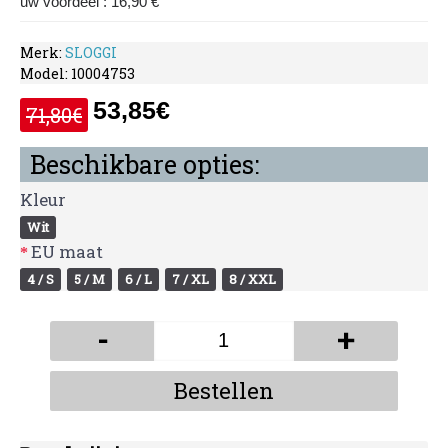
uw voordeel : 16,90 €
Merk:
SLOGGI
Model:
10004753
53,85€
71,80€
Beschikbare opties:
Kleur
Wit
EU maat
4 / S
5 / M
6 / L
7 / XL
8 / XXL
-
+
Bestellen