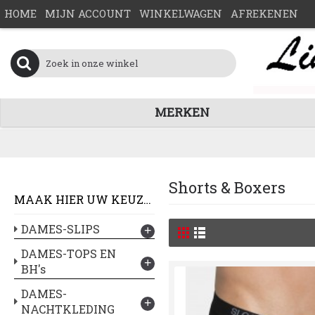
HOME
MIJN ACCOUNT
WINKELWAGEN
AFREKENEN
MERKEN
Shorts & Boxers
MAAK HIER UW KEUZE :
DAMES-SLIPS
+
DAMES-TOPS EN
+
BH's
DAMES-
+
NACHTKLEDING