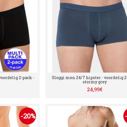
voordelig 2-pack -
Sloggi men 24/7 hipster - voordelig 
stormy grey
24,99€
-20%