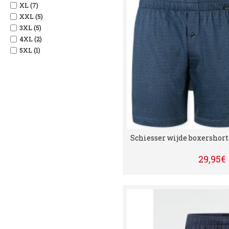
XL (7)
XXL (5)
3XL (5)
4XL (2)
5XL (1)
Schiesser wijde boxershort
29,95€