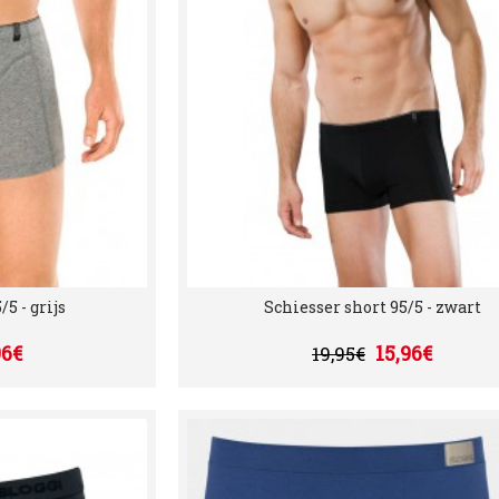
5 - grijs
Schiesser short 95/5 - zwart
96€
15,96€
19,95€