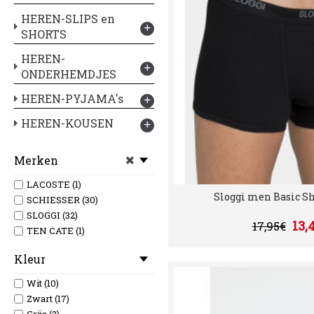
HEREN-SLIPS en
+
SHORTS
HEREN-
+
ONDERHEMDJES
HEREN-PYJAMA's
+
HEREN-KOUSEN
+
Merken
LACOSTE (1)
Sloggi men Basic Sh
SCHIESSER (30)
SLOGGI (32)
13,
17,95€
TEN CATE (1)
Kleur
Wit (10)
Zwart (17)