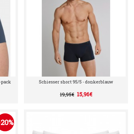
2-pack
Schiesser short 95/5 - donkerblauw
15,96€
19,95€
-20%