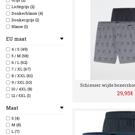
Grijs (2)
Lichtgrijs (2)
Donkerblauw (4)
Donkergrijs (1)
Blauw (1)
EU maat
4 / S (49)
5 / M (58)
6 / L (62)
7 / XL (67)
8 / XXL (61)
9 / 3XL (10)
Schiesser wijde boxershor
10 / 4XL (8)
29,95€
12 / 5XL (1)
Maat
S (4)
M (8)
L (7)