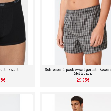
ort - zwart
Schiesser 2-pack zwart geruit - Boxer
Multipack
46€
29,95€