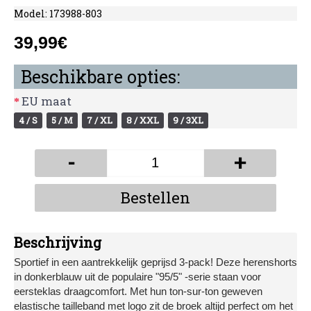
Model:
173988-803
39,99€
Beschikbare opties:
EU maat
4 / S
5 / M
7 / XL
8 / XXL
9 / 3XL
-
+
Bestellen
Beschrijving
Sportief in een aantrekkelijk geprijsd 3-pack! Deze herenshorts
in donkerblauw uit de populaire "95/5" -serie staan voor
eersteklas draagcomfort. Met hun ton-sur-ton geweven
elastische tailleband met logo zit de broek altijd perfect om het