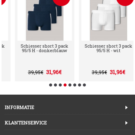
k
Schiesser short 3 pack
Schiesser short 3 pack
95/5 H - donkerblauw
95/5 H - wit
31,96€
31,96€
39,95€
39,95€
INFORMATIE
KLANTENSERVICE