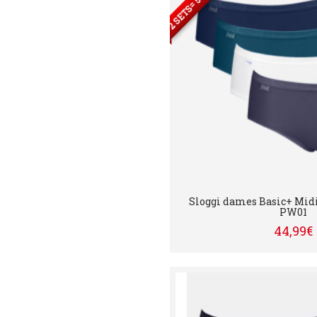
Sloggi dames Basic+ Midi 
PW01
44,99€