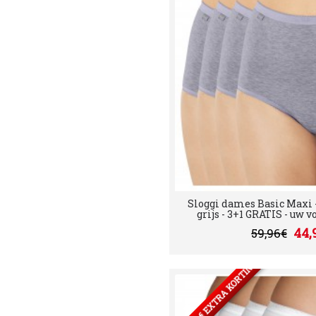
Sloggi dames Basic Maxi - 
grijs - 3+1 GRATIS - uw vo
44,
59,96€
2 SETS= 5 € EXTRA KORTING