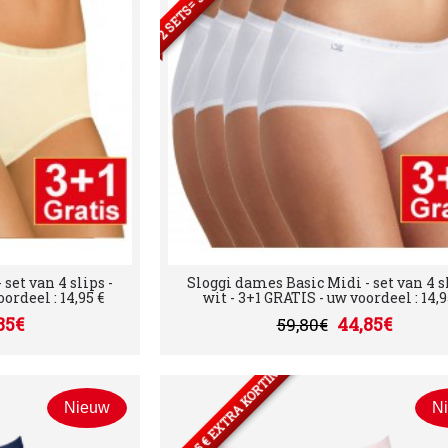
set van 4 slips -
Sloggi dames Basic Midi - set van 4 sl
ordeel : 14,95 €
wit - 3+1 GRATIS - uw voordeel : 14,9
85€
44,85€
59,80€
2 SETS= 5 € EXTRA KORTING
Nieuw
N