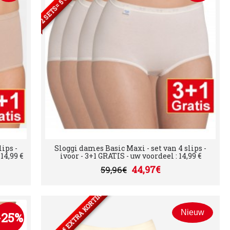
ips -
Sloggi dames Basic Maxi - set van 4 slips -
14,99 €
ivoor - 3+1 GRATIS - uw voordeel : 14,99 €
44,97€
59,96€
2 SETS= 5 € EXTRA KORTING
Nieuw
-25%