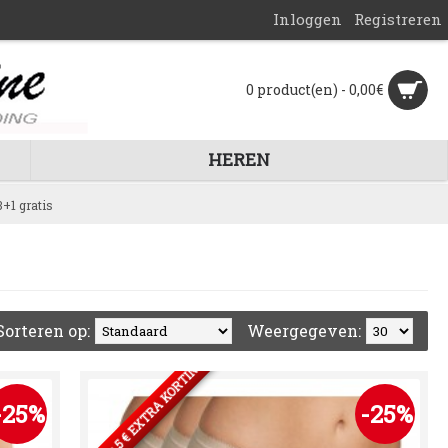
Inloggen
Registreren
0 product(en) - 0,00€
HEREN
+1 gratis
Sorteren op:
Weergegeven:
2 SETS= 5 € EXTRA KORTING
-25%
-25%