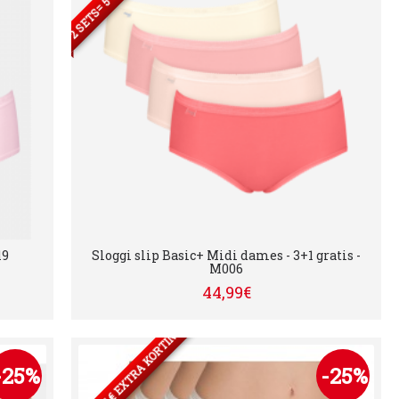
19
Sloggi slip Basic+ Midi dames - 3+1 gratis -
M006
44,99€
2 SETS= 5 € EXTRA KORTING
-25%
-25%