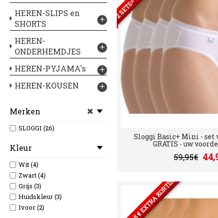
HEREN-SLIPS en
+
SHORTS
HEREN-
+
ONDERHEMDJES
HEREN-PYJAMA's
+
HEREN-KOUSEN
+
Merken
SLOGGI (26)
Sloggi Basic+ Mini - set v
GRATIS - uw voordeel
Kleur
44,
59,95€
Wit (4)
Zwart (4)
2 SETS= 5 € EXTRA KORTING
Grijs (3)
Huidskleur (3)
Ivoor (2)