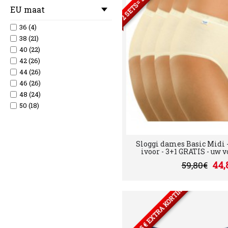
EU maat
36 (4)
38 (21)
40 (22)
42 (26)
44 (26)
46 (26)
48 (24)
50 (18)
52 (9)
54 (7)
56 (4)
Sloggi dames Basic Midi - 
58 (3)
ivoor - 3+1 GRATIS - uw vo
60 (3)
44,
59,80€
2 SETS= 5 € EXTRA KORTING