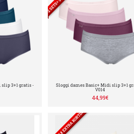
slip 3+1 gratis -
Sloggi dames Basic+ Midi slip 3+1 gra
V014
44,99€
2 SETS= 5 € EXTRA KORTING