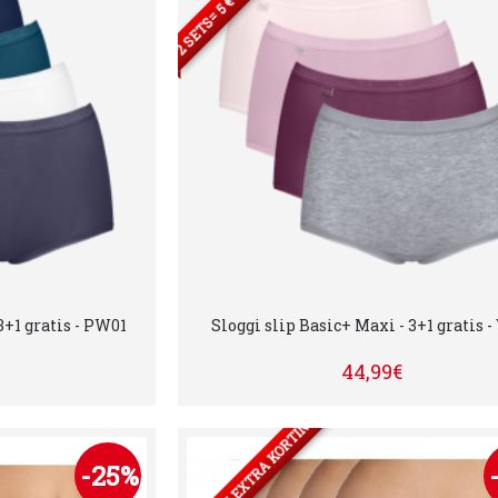
3+1 gratis - PW01
Sloggi slip Basic+ Maxi - 3+1 gratis -
44,99€
2 SETS= 5 € EXTRA KORTING
-25%