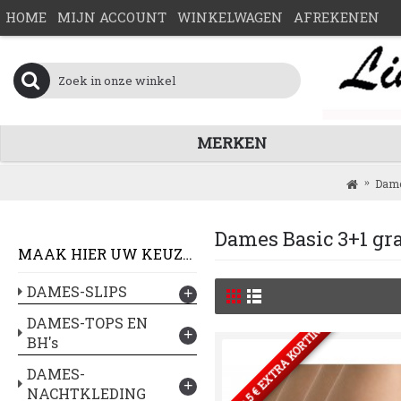
HOME
MIJN ACCOUNT
WINKELWAGEN
AFREKENEN
MERKEN
Dame
Dames Basic 3+1 gra
MAAK HIER UW KEUZE :
DAMES-SLIPS
+
DAMES-TOPS EN
2 SETS= 5 € EXTRA KORTING
+
BH's
DAMES-
+
NACHTKLEDING