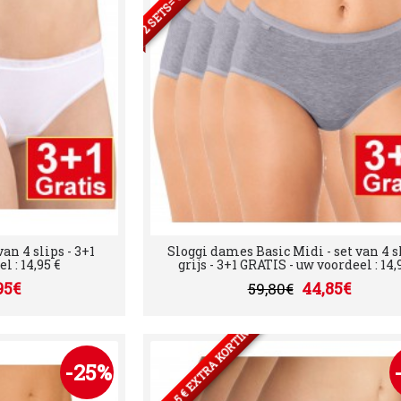
an 4 slips - 3+1
Sloggi dames Basic Midi - set van 4 sl
 : 14,95 €
grijs - 3+1 GRATIS - uw voordeel : 14,
95€
44,85€
59,80€
2 SETS= 5 € EXTRA KORTING
-25%