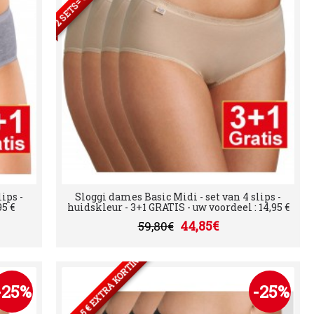
ips -
Sloggi dames Basic Midi - set van 4 slips -
95 €
huidskleur - 3+1 GRATIS - uw voordeel : 14,95 €
44,85€
59,80€
2 SETS= 5 € EXTRA KORTING
-25%
-25%