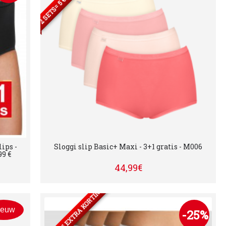
ips -
Sloggi slip Basic+ Maxi - 3+1 gratis - M006
99 €
44,99€
2 SETS= 5 € EXTRA KORTING
ieuw
-25%