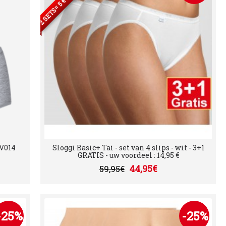
 V014
Sloggi Basic+ Tai - set van 4 slips - wit - 3+1
GRATIS - uw voordeel : 14,95 €
44,95€
59,95€
-25%
-25%