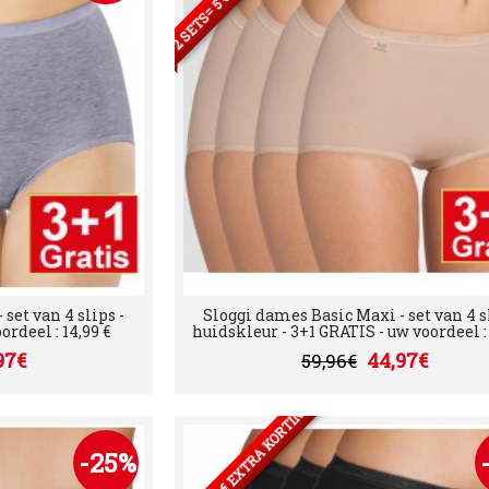
set van 4 slips -
Sloggi dames Basic Maxi - set van 4 sl
ordeel : 14,99 €
huidskleur - 3+1 GRATIS - uw voordeel : 
97€
44,97€
59,96€
2 SETS= 5 € EXTRA KORTING
-25%