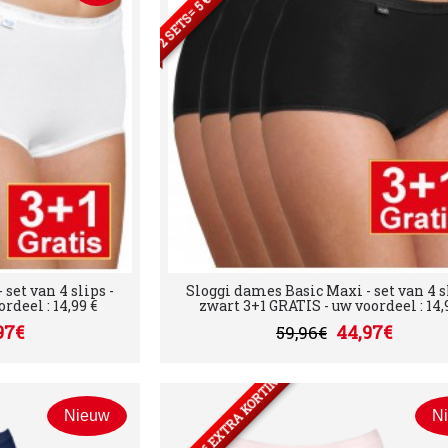
set van 4 slips -
Sloggi dames Basic Maxi - set van 4 sl
rdeel : 14,99 €
zwart 3+1 GRATIS - uw voordeel : 14,
97€
44,97€
59,96€
2 SETS= 5 € EXTRA KORTING
Nieuw
N