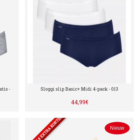
tis -
Sloggi slip Basic+ Midi 4-pack - 013
44,99€
2 SETS= 5 € EXTRA KORTING
Nieuw