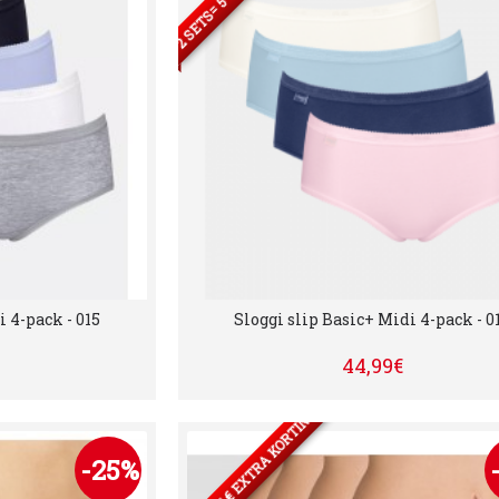
i 4-pack - 015
Sloggi slip Basic+ Midi 4-pack - 0
44,99€
2 SETS= 5 € EXTRA KORTING
-25%