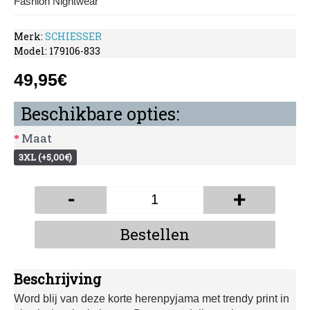
Fashion Nightwear
Merk:
SCHIESSER
Model:
179106-833
49,95€
Beschikbare opties:
Maat
3XL (+5,00€)
-
+
Bestellen
Beschrijving
Word blij van deze korte herenpyjama met trendy print in