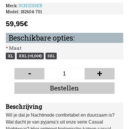
Merk:
SCHIESSER
Model:
182604-701
59,95€
Beschikbare opties:
Maat
XL
XXL (+5,00€)
3XL
-
+
Bestellen
Beschrijving
Wil je dat je Nachtmode comfortabel en duurzaam is?
Wat dacht je van pyjama's uit onze serie Casual
Nightwear? Hier ontmoet biologische katoen casual