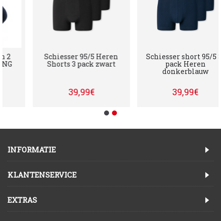
 2
Schiesser 95/5 Heren
Schiesser short 95/5 3-
NG
Shorts 3 pack zwart
pack Heren
donkerblauw
39,99€
39,99€
INFORMATIE
KLANTENSERVICE
EXTRAS