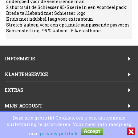
ondergoed voor de veeleisende man.
2 shorts uit de Schiesser 95/5 serie in een voordeelpack:
Brede tailleband met Schiesser logo
Kruis met ndubbel laag voor extra steun
Stretch katoen voor een optimale aanpassende pasvorm
Samenstelling : 95 % katoen - 5 % elasthane
INFORMATIE
KLANTENSERVICE
EXTRAS
MIJN ACCOUNT
Deze site gebruikt Cookies, om u een aangename
Copyright © 2025, Lingeriewinkel Online
surfervaring te garanderen. Voor meer info raadpleeg
onze
privacy politiek