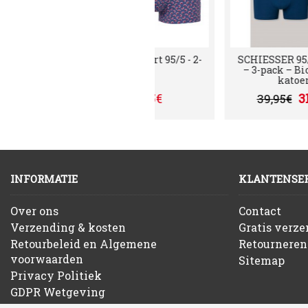
Schiesser Short 95/5 - 2-
SC
pack
–
32,95€
INFORMATIE
KLANTENSER
Over ons
Contact
Verzending & kosten
Gratis verz
Retourbeleid en Algemene
Retourneren
voorwaarden
Sitemap
Privacy Politiek
GDPR Wetgeving