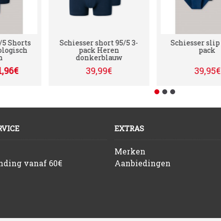
HIESSER 95/5 Shorts
Schiesser short 95/5 3-
Sch
 3-pack – Biologisch
pack Heren
katoen
donkerblauw
31,96€
39,99€
39,95€
VICE
EXTRAS
Merken
ending vanaf 60€
Aanbiedingen