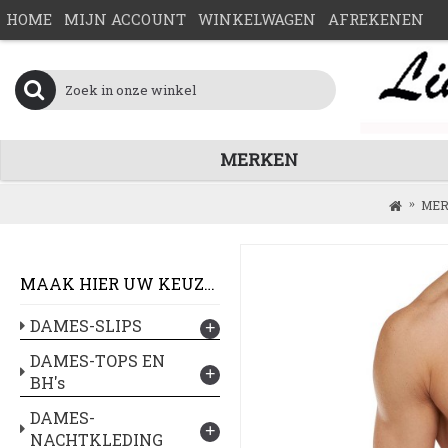
HOME
MIJN ACCOUNT
WINKELWAGEN
AFREKENEN
MERKEN
MER
MAAK HIER UW KEUZE :
DAMES-SLIPS
+
DAMES-TOPS EN
+
BH's
DAMES-
+
NACHTKLEDING