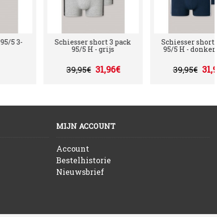
iesser slip 95/5 3-
Schiesser short 3 pack
Schi
pack
95/5 H - grijs
95/
39,95€
31,96€
39,95€
3
MIJN ACCOUNT
Account
Bestelhistorie
Nieuwsbrief