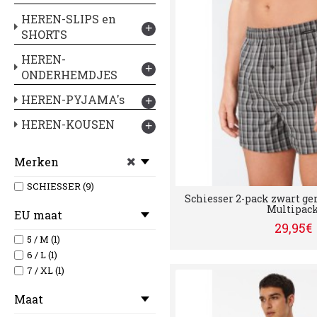
HEREN-SLIPS en
+
SHORTS
HEREN-
+
ONDERHEMDJES
HEREN-PYJAMA's
+
HEREN-KOUSEN
+
Merken
SCHIESSER (9)
Schiesser 2-pack zwart ger
Multipac
EU maat
29,95€
5 / M (1)
6 / L (1)
7 / XL (1)
Maat