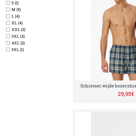
S (1)
M (5)
L (4)
XL (4)
XXL (3)
3XL (4)
4XL (2)
5XL (1)
Schiesser wijde boxershor
29,95€