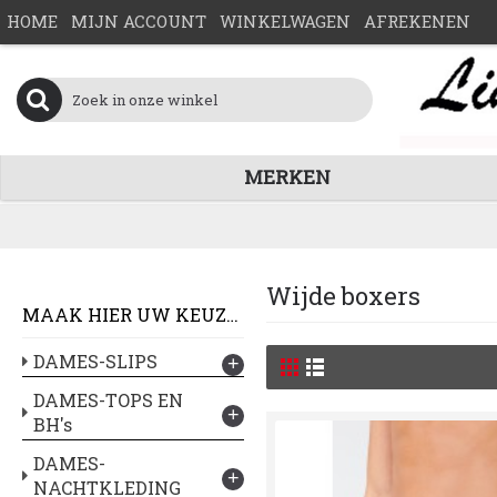
HOME
MIJN ACCOUNT
WINKELWAGEN
AFREKENEN
MERKEN
Wijde boxers
MAAK HIER UW KEUZE :
DAMES-SLIPS
+
DAMES-TOPS EN
+
BH's
DAMES-
+
NACHTKLEDING