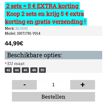
2 sets = 5 € EXTRA korting
Koop 2 sets en krijg 5 € extra
korting en gratis verzending !
Merk:
SLOGGI
Model:
10071781-V014
44,99€
Beschikbare opties:
EU maat
42
44
46
48
50
-
+
Bestellen