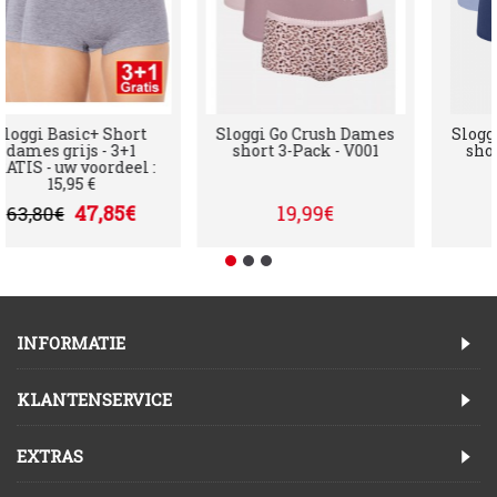
Sloggi Basic+ Short
Sloggi Go Crush Dames
Slo
dames grijs - 3+1
short 3-Pack - V001
s
GRATIS - uw voordeel :
15,95 €
47,85€
19,99€
63,80€
INFORMATIE
KLANTENSERVICE
EXTRAS