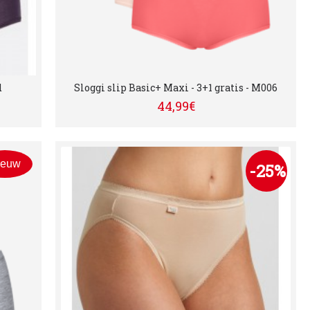
d
Sloggi slip Basic+ Maxi - 3+1 gratis - M006
44,99€
ieuw
-25%