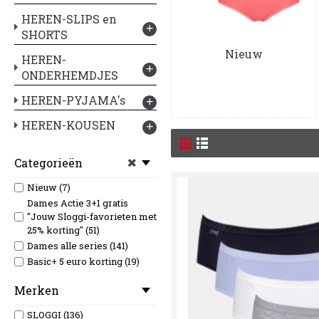
HEREN-SLIPS en
+
SHORTS
Nieuw
HEREN-
+
ONDERHEMDJES
HEREN-PYJAMA's
+
HEREN-KOUSEN
+
Categorieën
Nieuw (7)
Dames Actie 3+1 gratis
"Jouw Sloggi-favorieten met
25% korting" (51)
Dames alle series (141)
Basic+ 5 euro korting (19)
Merken
SLOGGI (136)