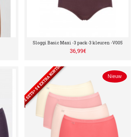
Sloggi Basic Maxi -3 pack-3 kleuren -V005
36,99€
2 SETS= 5 € EXTRA KORTING
Nieuw