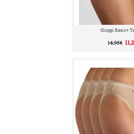
Sloggi Basic+ Ta
11,
14,95€