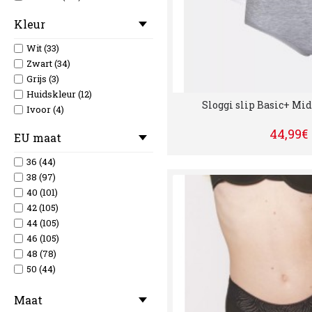
Kleur
Wit (33)
Zwart (34)
Grijs (3)
Huidskleur (12)
Sloggi slip Basic+ Mid
Ivoor (4)
44,99€
EU maat
36 (44)
38 (97)
40 (101)
42 (105)
44 (105)
46 (105)
48 (78)
50 (44)
52 (25)
Maat
54 (20)