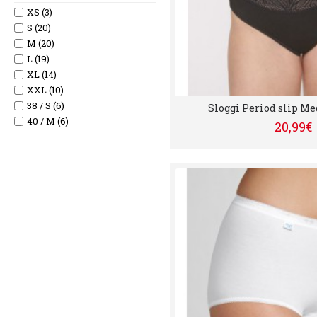
56 (11)
XS (3)
58 (5)
S (20)
60 (4)
M (20)
L (19)
XL (14)
XXL (10)
38 / S (6)
Sloggi Period slip M
40 / M (6)
20,99€
42/ L (8)
44 / XL (6)
38/40 = S (1)
42/44 = M (1)
46/48 =L (1)
50/52 = XL (1)