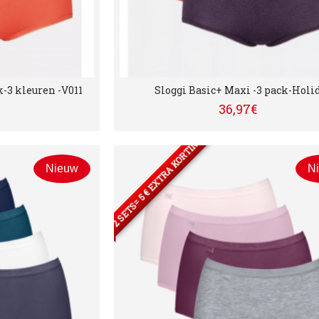
k-3 kleuren -V011
Sloggi Basic+ Maxi -3 pack-Holi
36,97€
2 SETS= 5 € EXTRA KORTING
Nieuw
N