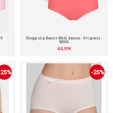
19
Sloggi slip Basic+ Midi dames - 3+1 gratis -
M006
44,99€
-25%
-25%