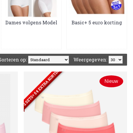
Dames volgens Model
Basic+ 5 euro korting
Sorteren op:
Weergegeven:
2 SETS= 5 € EXTRA KORTING
Nieuw