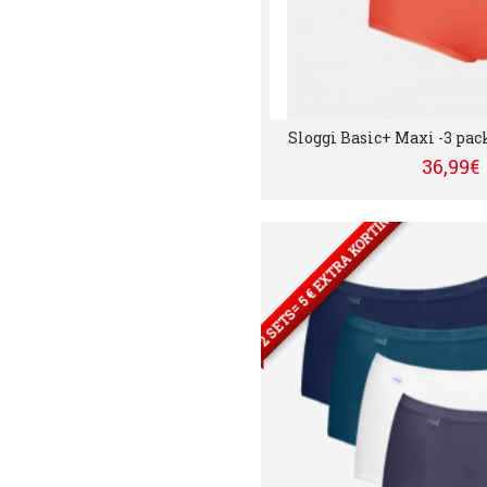
Sloggi Basic+ Maxi -3 pac
36,99€
2 SETS= 5 € EXTRA KORTING