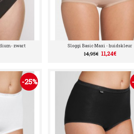
edium- zwart
Sloggi Basic Maxi - huidskleur
11,24€
14,95€
-25%