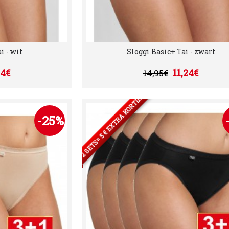
i - wit
Sloggi Basic+ Tai - zwart
24€
11,24€
14,95€
2 SETS= 5 € EXTRA KORTING
-25%