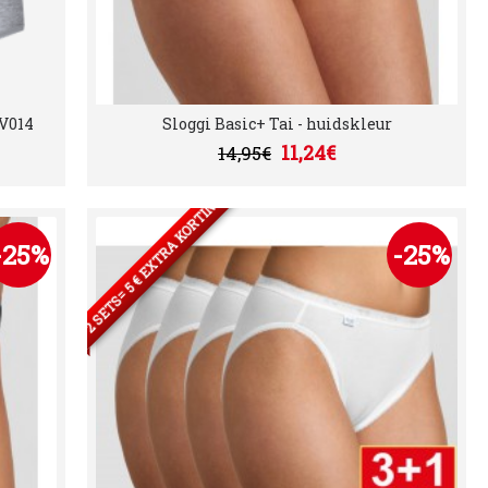
 V014
Sloggi Basic+ Tai - huidskleur
11,24€
14,95€
2 SETS= 5 € EXTRA KORTING
-25%
-25%