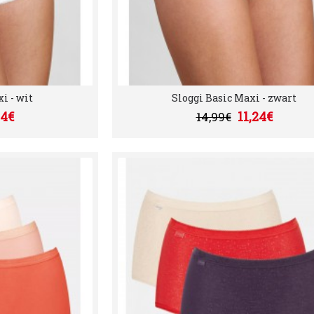
i - wit
Sloggi Basic Maxi - zwart
24€
11,24€
14,99€