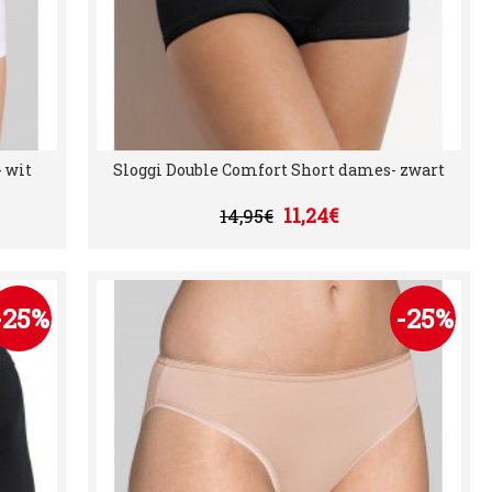
 wit
Sloggi Double Comfort Short dames- zwart
11,24€
14,95€
-25%
-25%