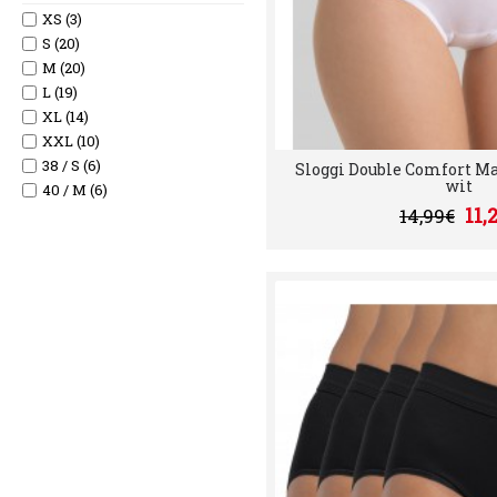
56 (11)
XS (3)
58 (5)
S (20)
60 (4)
M (20)
L (19)
XL (14)
XXL (10)
38 / S (6)
Sloggi Double Comfort Max
wit
40 / M (6)
11,
14,99€
42/ L (8)
44 / XL (6)
38/40 = S (1)
42/44 = M (1)
46/48 =L (1)
50/52 = XL (1)