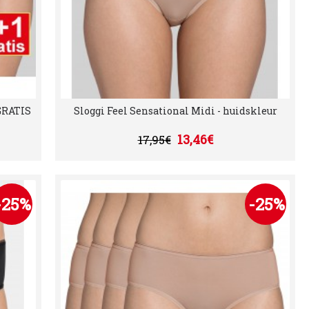
 GRATIS
Sloggi Feel Sensational Midi - huidskleur
13,46€
17,95€
-25%
-25%