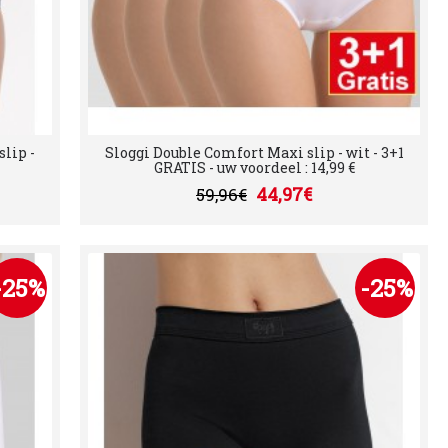
lip -
Sloggi Double Comfort Maxi slip - wit - 3+1
GRATIS - uw voordeel : 14,99 €
44,97€
59,96€
-25%
-25%