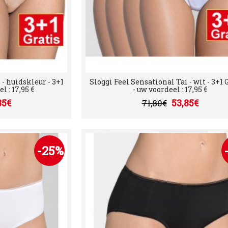
 - huidskleur - 3+1
Sloggi Feel Sensational Tai - wit - 3+1
 : 17,95 €
- uw voordeel : 17,95 €
85€
53,85€
71,80€
-25%