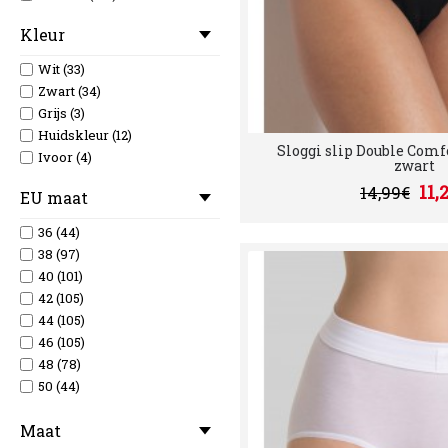
Kleur
Wit (33)
Zwart (34)
Grijs (3)
Huidskleur (12)
Sloggi slip Double Comf
Ivoor (4)
zwart
11,
14,99€
EU maat
36 (44)
38 (97)
40 (101)
42 (105)
44 (105)
46 (105)
48 (78)
50 (44)
52 (25)
Maat
54 (20)