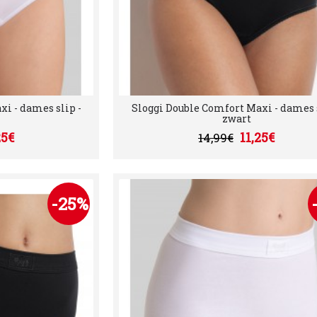
i - dames slip -
Sloggi Double Comfort Maxi - dames s
zwart
25€
11,25€
14,99€
-25%