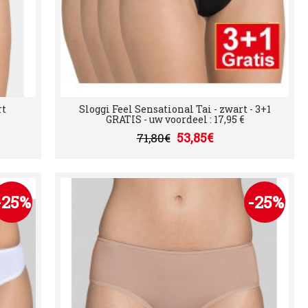
rt
Sloggi Feel Sensational Tai - zwart - 3+1
GRATIS - uw voordeel : 17,95 €
53,85€
71,80€
-25%
-25%