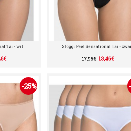
al Tai - wit
Sloggi Feel Sensational Tai - zwa
46€
13,46€
17,95€
-25%