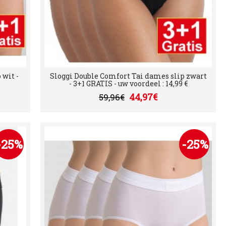
 wit -
Sloggi Double Comfort Tai dames slip zwart
- 3+1 GRATIS - uw voordeel : 14,99 €
44,97€
59,96€
-25%
-25%