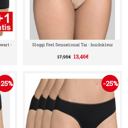
wart -
Sloggi Feel Sensational Tai - huidskleur
13,46€
17,95€
-25%
-25%