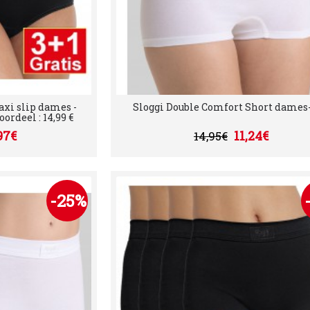
xi slip dames -
Sloggi Double Comfort Short dames-
ordeel : 14,99 €
97€
11,24€
14,95€
-25%