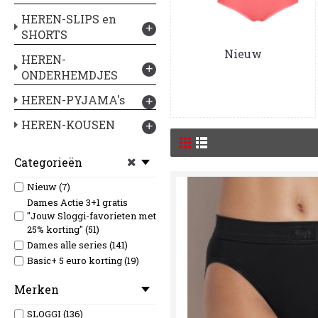
HEREN-SLIPS en
+
SHORTS
Nieuw
HEREN-
+
ONDERHEMDJES
HEREN-PYJAMA's
+
HEREN-KOUSEN
+
Categorieën
Nieuw (7)
Dames Actie 3+1 gratis
"Jouw Sloggi-favorieten met
25% korting" (51)
Dames alle series (141)
Basic+ 5 euro korting (19)
Merken
SLOGGI (136)