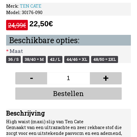
Merk:
TEN CATE
Model:
30176-090
22,50€
24,99€
Beschikbare opties:
Maat
36 / S
38/40 = M
42 / L
44/46 = XL
48/50 = 2XL
-
+
Bestellen
Beschrijving
High waist (maxi) slip van Ten Cate
Gemaakt van een ultrazachte en zeer rekbare stof die
zorgt voor een uitstekende pasvorm en een ademend,