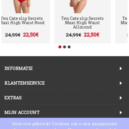
Ten Cate slip Secrets
Ten Cate slip Secrets
T
Maxi High Waist Rood
Maxi High Waist
Ma
Allmond
22,50€
22,50€
24,99€
24,99€
INFORMATIE
KLANTENSERVICE
EXTRAS
MIJN ACCOUNT
Deze site gebruikt Cookies, om u een aangename
Copyright © 2025, Lingeriewinkel Online