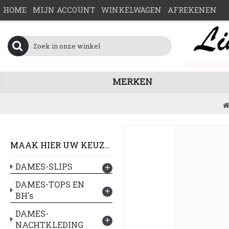
HOME
MIJN ACCOUNT
WINKELWAGEN
AFREKENEN
MERKEN
MAAK HIER UW KEUZE :
DAMES-SLIPS
+
DAMES-TOPS EN
+
BH's
DAMES-
+
NACHTKLEDING