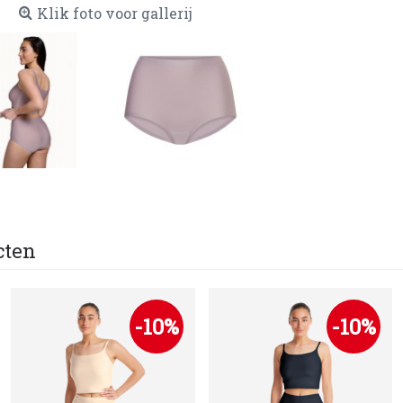
Klik foto voor gallerij
cten
-10%
-10%