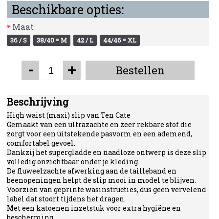
Beschikbare opties:
Maat
36 / S
38/40 = M
42 / L
44/46 = XL
-
+
Bestellen
Beschrijving
High waist (maxi) slip van Ten Cate
Gemaakt van een ultrazachte en zeer rekbare stof die
zorgt voor een uitstekende pasvorm en een ademend,
comfortabel gevoel.
Dankzij het supergladde en naadloze ontwerp is deze slip
volledig onzichtbaar onder je kleding.
De fluweelzachte afwerking aan de tailleband en
beenopeningen helpt de slip mooi in model te blijven.
Voorzien van geprinte wasinstructies, dus geen vervelend
label dat stoort tijdens het dragen.
Met een katoenen inzetstuk voor extra hygiëne en
bescherming.