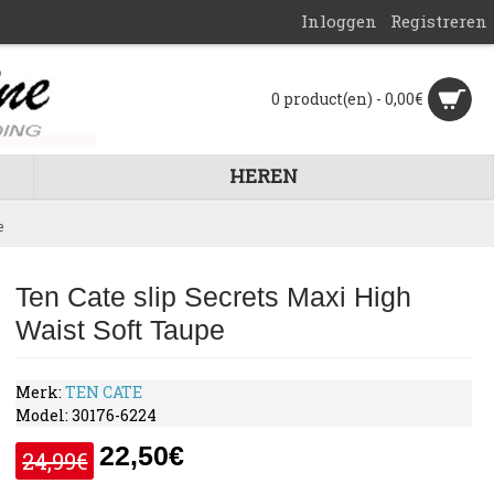
Inloggen
Registreren
0 product(en) - 0,00€
HEREN
e
Ten Cate slip Secrets Maxi High
Waist Soft Taupe
Merk:
TEN CATE
Model:
30176-6224
22,50€
24,99€