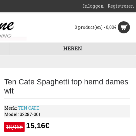
Inloggen
Registreren
0 product(en) - 0,00€
HEREN
Ten Cate Spaghetti top hemd dames
wit
Merk:
TEN CATE
Model:
32287-001
15,16€
18,95€