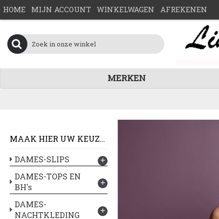
HOME
MIJN ACCOUNT
WINKELWAGEN
AFREKENEN
MERKEN
MAAK HIER UW KEUZE :
DAMES-SLIPS
+
DAMES-TOPS EN
+
BH's
DAMES-
+
NACHTKLEDING