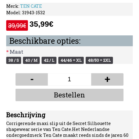
Merk:
TEN CATE
Model:
31943-1532
35,99€
39,99€
Beschikbare opties:
Maat
38 / S
40 / M
42 / L
44/46 = XL
48/50 = 2XL
-
+
Bestellen
Beschrijving
Corrigerende maxi slip uit de Secret Silhouette
shapewear serie van Ten Cate.Het Nederlandse
ondergoedmerk Ten Cate maakt reeds sinds de jaren 60